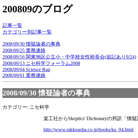
200809のブログ
記事一覧
カテゴリー別記事一覧
2008/09/30 懐疑論者の事典
2008/09/25 業務連絡
2008/09/16 関東地区公立小・中学校女性校長会(追記あり9/24)
2008/09/13 ニセ科学フォーラム2008
2008/09/04 Science Rap
2008/09/01 業務連絡
2008/09/30
懐疑論者の事典
カテゴリー: ニセ科学
楽工社からSkeptics' Dictionaryの
http://www.rakkousha.co.jp/books/ka_04.html